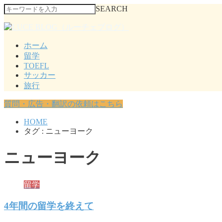
SEARCH
ホーム
留学
TOEFL
サッカー
旅行
質問・広告・翻訳の依頼はこちら
HOME
タグ : ニューヨーク
ニューヨーク
留学
4年間の留学を終えて