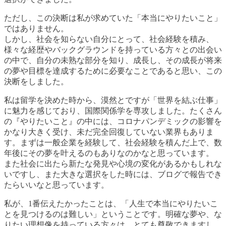
ただし、この決断は私が求めていた「本当にやりたいこと」
ではありません。
しかし、社会を知らない自分にとって、社会経験を積み、
様々な経歴やバックグラウンドを持っている方々との出会い
の中で、自分の未熟な部分を知り、成長し、その成長が将来
の夢や目標を達成するために必要なことであると思い、この
決断をしました。
私は留学を決めた時から、漠然とですが「世界を結ぶ仕事」
に魅力を感じており、国際関係学を専攻しました。たくさん
の『やりたいこと』の中には、コロナパンデミックの影響を
かなり大きく受け、未だ完全回復していない業界もありま
す。まずは一般企業を経験して、社会経験を積んだ上で、数
年後にその夢を叶えるのもありなのかなと思っています。
また社会に出たら新たな発見や心境の変化があるかもしれな
いですし、また大きな選択をした時には、ブログで報告でき
たらいいなと思っています。
私が、1番伝えたかったことは、「人生で本当にやりたいこ
とを見つけるのは難しい」ということです。明確な夢や、な
りたい理想像を持っている方々は、とても尊敬できますし、