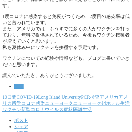
す。
1度コロナに感染すると免疫がつくため、2度目の感染率は低
いと言われています。
また、アメリカでは、もうすでに多くの人がワクチンを打っ
ており、無料で提供されているため、今後もワクチン接種者
が増えていくと思います。
私も夏休み中にワクチンを接種する予定です。
ワクチンについての経験や情報なども、ブログに書いていき
たいと思います。
読んでいただき、ありがとうございました。
留学
10日間
COVID-19
Long Island University
PCR検査
アメリカ
アメ
リカ留学
コロナ感染
ニューヨーク
ニューヨーク州
ホテル生活
ワクチン
新型コロナウイルス
症状
隔離生活
ポスト
シェア