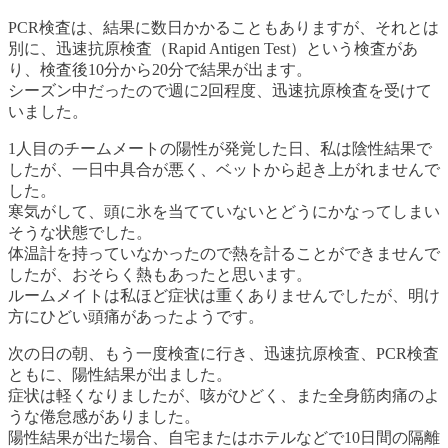
PCR検査は、結果に数日かかることもありますが、それとは
別に、迅速抗原検査（Rapid Antigen Test）という検査があ
り、検査後10分から20分で結果が出ます。
シーズン中だったので週に2回程度、迅速抗原検査を受けて
いました。
1人目のチームメートの陽性が発覚した日、私は陰性結果で
したが、一日中具合が悪く、ベットから起き上がれませんで
した。
寒気がして、頭に氷を当てていないとどうにかなってしまい
そうな状態でした。
体温計を持っていなかったので熱を計ることができませんで
したが、おそらく熱もあったと思います。
ルームメイトは私ほど症状は重くありませんでしたが、明け
方にひどい頭痛があったようです。
次の日の朝、もう一度検査に行き、迅速抗原検査、PCR検査
ともに、陽性結果が出ました。
症状は軽くなりましたが、咳がひどく、また全身筋肉痛のよ
うな倦怠感がありました。
陽性結果が出た場合、自宅またはホテルなどで10日間の隔離