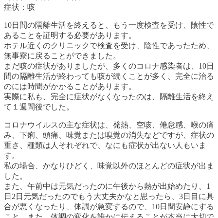
症状：咳
10日間の隔離生活を終えると、もう一度検査を受け、陰性で
あることを証明する必要があります。
ホテル近くのクリニックで検査を受け、陰性であったため、
無事寮に戻ることができました。
まだ咳の症状がありましたが、多くのコロナ感染者は、10日
間の隔離生活が終わっても咳が続くことが多く、完全に治る
のには時間がかかることがあります。
実際に私も、完全に症状がなくなったのは、隔離生活を終え
て１週間後でした。
コロナウイルスの主な症状は、発熱、空咳、倦怠感、喉の痛
み、下痢、頭痛、味覚または嗅覚の消失などですが、症状の
重さ、種類は人それぞれで、なにも症状が出ない人もいま
す。
私の場合、かなりひどく、味覚以外のほとんどの症状が出ま
した。
また、午前中は元気だったのに午後から熱が出始めたり、1
日2日元気だったのでもう大丈夫かなと思ったら、3日目に具
合が悪くなったり、体調が急変するので、10日間安静にする
こと、また、体調の変化を誰かに伝えることが本当に大切で