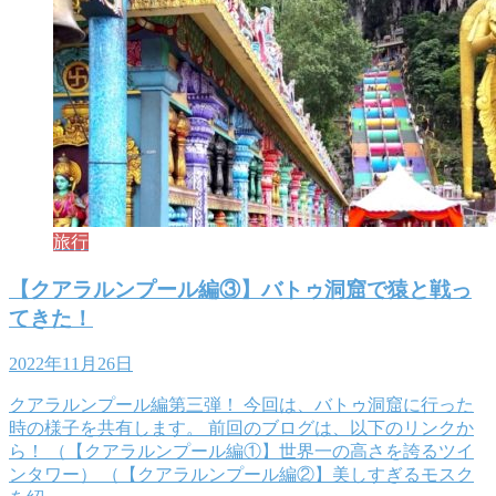
旅行
【クアラルンプール編③】バトゥ洞窟で猿と戦っ
てきた！
2022年11月26日
クアラルンプール編第三弾！ 今回は、バトゥ洞窟に行った
時の様子を共有します。 前回のブログは、以下のリンクか
ら！ （【クアラルンプール編①】世界一の高さを誇るツイ
ンタワー） （【クアラルンプール編②】美しすぎるモスク