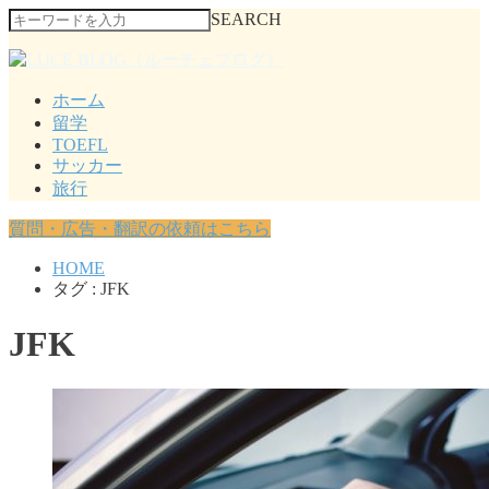
SEARCH
ホーム
留学
TOEFL
サッカー
旅行
質問・広告・翻訳の依頼はこちら
HOME
タグ : JFK
JFK